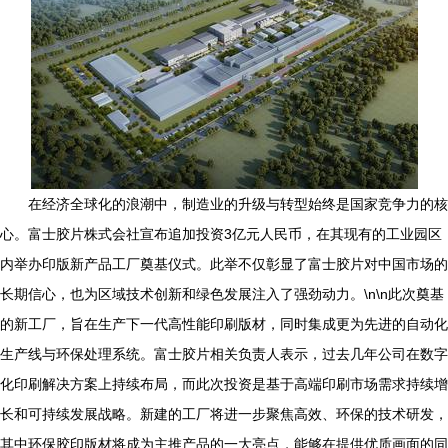
在经济全球化的浪潮中，制造业的升级与转型始终是国家竞争力的核
心。富士胶片株式会社宣布追加投资3亿元人民币，在其现有的工业园区
内举办印版新产品工厂奠基仪式。此举不仅彰显了富士胶片对中国市场的
长期信心，也为区域技术创新和绿色发展注入了强劲动力。\n\n此次奠基
的新工厂，旨在生产下一代高性能印刷版材，同时集成更为先进的自动化
生产线与环保处理系统。富士胶片相关负责人表示，过去几年公司在数字
化印刷解决方案上持续布局，而此次投资是基于高端印刷市场需求持续增
长和可持续发展战略。新建的工厂将进一步聚焦高效、环保的技术研发，
其中环保胶印版材将成为主推产品的一大亮点，能够在提供优质画面的同