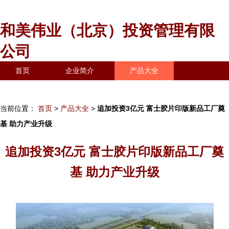
和美伟业（北京）投资管理有限
公司
首页
企业简介
产品大全
联系我们
企业信息
访客留言
当前位置：
首页
>
产品大全
>
追加投资3亿元 富士胶片印版新品工厂奠
基 助力产业升级
追加投资3亿元 富士胶片印版新品工厂奠
基 助力产业升级