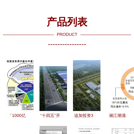
产品列表
PRODUCT
----------------
「1000亿
“十四五”开
追加投资3
湘江潮涌
新增中央投
新局｜投资
亿元 富士
500强项目
资如何精准
5亿多 “海
胶片印版新
引进实现新