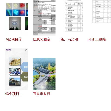
着力」 坚
河”智能化
品工厂奠基
突破，在湘
决不投低水
新厂加快建
助力产业升
投资世界
平重复建设
设中 天津
级
500强企业
项目以筑牢
国民老品牌
达175家
高质量发展
在保税“重
6亿项目落
信息化固定
茶厂污染治
年加工钢结
根基
装”出发
子金山，
资产投资项
理工程项目
构成型设备
2020年投
目备案申请
投资立项申
万吨钢结构
产助力区域
表填写指南
报材料分析
加工厂项目
产业升级
投资立项申
报书
43个项目，
宜昌市举行
总投资超
2021年首
700亿 广州
场重大项目