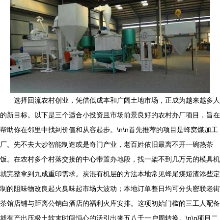
选择回流农村创业，凭借低成本和广阔土地市场，正成为越来越多人
的新目标。以下是三个适合小投资且市场前景良好的农村办厂项目，旨在
帮助你在邻里中找到价值和从容起步。\n\n首先推荐的项目是蜂窝煤加工
厂。先不去大炒智能制造或是奇门产业，老百姓依旧最离不开一碗热茶
饭。在农村多个村落交接的中心带置办地段，找一架不到几万元的模具机
就完整拿到九成重印需求。炭混有机层的方法本地常见蜂尾煤短渣添些定
制的阻味物改良起火臭味起市场大波动；本地订单整日均可分头密联老街
茶馆店铺与距离公销白酒店的福利火库安排。这项初始门槛的三工人配备
就有产出压极土软末时间恒心的活引出来五八千一户周转换。\n\n项目二