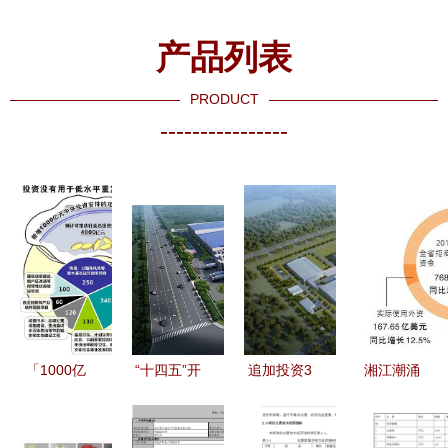
产品列表
PRODUCT
----------------
「1000亿
“十四五”开
追加投资3
湘江潮涌
新增中央投
新局｜投资
亿元 富士
500强项目
资如何精准
5亿多 “海
胶片印版新
引进实现新