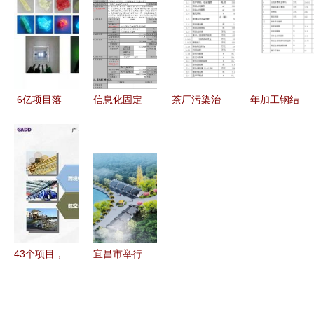
着力」 坚
河”智能化
品工厂奠基
突破，在湘
决不投低水
新厂加快建
助力产业升
投资世界
平重复建设
设中 天津
级
500强企业
项目以筑牢
国民老品牌
达175家
高质量发展
在保税“重
6亿项目落
信息化固定
茶厂污染治
年加工钢结
根基
装”出发
子金山，
资产投资项
理工程项目
构成型设备
2020年投
目备案申请
投资立项申
万吨钢结构
产助力区域
表填写指南
报材料分析
加工厂项目
产业升级
投资立项申
报书
43个项目，
宜昌市举行
总投资超
2021年首
700亿 广州
场重大项目