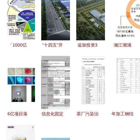
「1000亿
“十四五”开
追加投资3
湘江潮涌
新增中央投
新局｜投资
亿元 富士
500强项目
资如何精准
5亿多 “海
胶片印版新
引进实现新
着力」 坚
河”智能化
品工厂奠基
突破，在湘
决不投低水
新厂加快建
助力产业升
投资世界
平重复建设
设中 天津
级
500强企业
项目以筑牢
国民老品牌
达175家
高质量发展
在保税“重
6亿项目落
信息化固定
茶厂污染治
年加工钢结
根基
装”出发
子金山，
资产投资项
理工程项目
构成型设备
2020年投
目备案申请
投资立项申
万吨钢结构