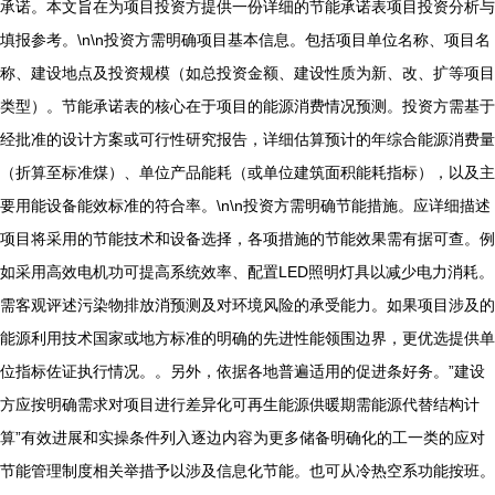
承诺。本文旨在为项目投资方提供一份详细的节能承诺表项目投资分析与
填报参考。\n\n投资方需明确项目基本信息。包括项目单位名称、项目名
称、建设地点及投资规模（如总投资金额、建设性质为新、改、扩等项目
类型）。节能承诺表的核心在于项目的能源消费情况预测。投资方需基于
经批准的设计方案或可行性研究报告，详细估算预计的年综合能源消费量
（折算至标准煤）、单位产品能耗（或单位建筑面积能耗指标），以及主
要用能设备能效标准的符合率。\n\n投资方需明确节能措施。应详细描述
项目将采用的节能技术和设备选择，各项措施的节能效果需有据可查。例
如采用高效电机功可提高系统效率、配置LED照明灯具以减少电力消耗。
需客观评述污染物排放消预测及对环境风险的承受能力。如果项目涉及的
能源利用技术国家或地方标准的明确的先进性能领围边界，更优选提供单
位指标佐证执行情况。。另外，依据各地普遍适用的促进条好务。”建设
方应按明确需求对项目进行差异化可再生能源供暖期需能源代替结构计
算”有效进展和实操条件列入逐边内容为更多储备明确化的工一类的应对
节能管理制度相关举措予以涉及信息化节能。也可从冷热空系功能按班。